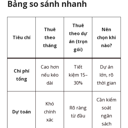
Bảng so sánh nhanh
Thuê
Thuê
Nên
theo dự
Tiêu chí
theo
chọn khi
án (trọn
tháng
nào?
gói)
Cao hơn
Tiết
Dự án
Chi phí
nếu kéo
kiệm 15–
lớn, rõ
tổng
dài
30%
thời gian
Cần kiểm
Khó
Rõ ràng
soát
Dự toán
chính
từ đầu
ngân
xác
sách