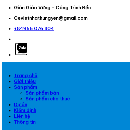
Giàn Giáo Vững - Công Trình Bền
Cevietnhathungyen@gmail.com
+84966 076 304
Trang chủ
Giới thiệu
Sản phẩm
Sản phẩm bán
Sản phẩm cho thuê
Dự án
Kiểm định
Liên hệ
Thông tin