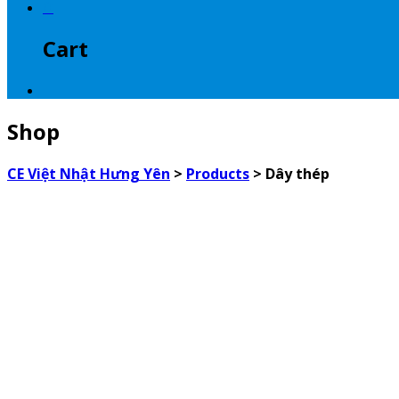
0
Cart
Shop
CE Việt Nhật Hưng Yên
>
Products
>
Dây thép