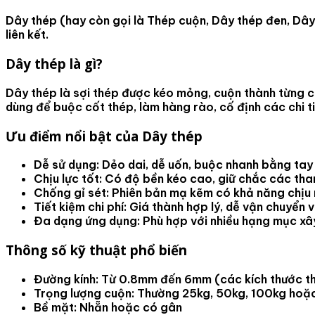
Dây thép
(hay còn gọi là
Thép cuộn
,
Dây thép đen
,
Dây
liên kết.
Dây thép là gì?
Dây thép là sợi thép được kéo mỏng, cuộn thành từng
dùng để buộc cốt thép, làm hàng rào, cố định các chi t
Ưu điểm nổi bật của Dây thép
Dễ sử dụng
: Dẻo dai, dễ uốn, buộc nhanh bằng ta
Chịu lực tốt
: Có độ bền kéo cao, giữ chắc các tha
Chống gỉ sét
: Phiên bản mạ kẽm có khả năng chịu 
Tiết kiệm chi phí
: Giá thành hợp lý, dễ vận chuyển 
Đa dạng ứng dụng
: Phù hợp với nhiều hạng mục x
Thông số kỹ thuật phổ biến
Đường kính
: Từ 0.8mm đến 6mm (các kích thước t
Trọng lượng cuộn
: Thường 25kg, 50kg, 100kg hoặ
Bề mặt
: Nhẵn hoặc có gân