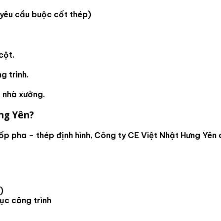
 yêu cầu buộc cốt thép)
cột.
g trình.
 nhà xưởng.
ưng Yên?
ốp pha – thép định hình
, Công ty CE Việt Nhật Hưng Yên
)
ục công trình