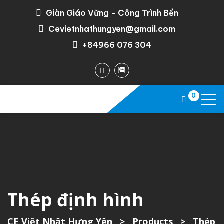
Giàn Giáo Vững - Công Trình Bền
Cevietnhathungyen@gmail.com
+84966 076 304
0
Thép định hình
CE Việt Nhật Hưng Yên
>
Products
>
Thép