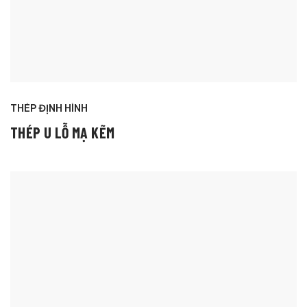
THÉP ĐỊNH HÌNH
THÉP U LỖ MẠ KẼM