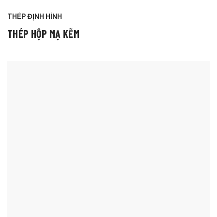
THÉP ĐỊNH HÌNH
THÉP HỘP MẠ KẼM