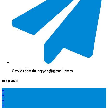
Cevietnhathungyen@gmail.com
HÌNH ẢNH
+
+
+
+