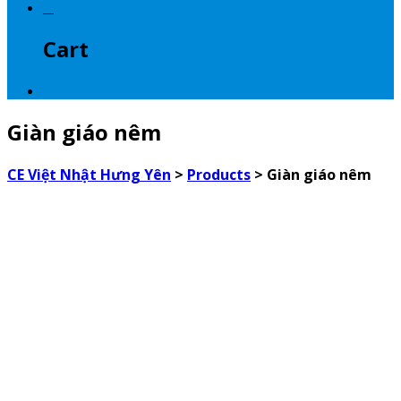
0
Cart
Giàn giáo nêm
CE Việt Nhật Hưng Yên
>
Products
>
Giàn giáo nêm