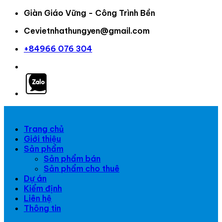
Giàn Giáo Vững - Công Trình Bền
Cevietnhathungyen@gmail.com
+84966 076 304
Trang chủ
Giới thiệu
Sản phẩm
Sản phẩm bán
Sản phẩm cho thuê
Dự án
Kiểm định
Liên hệ
Thông tin