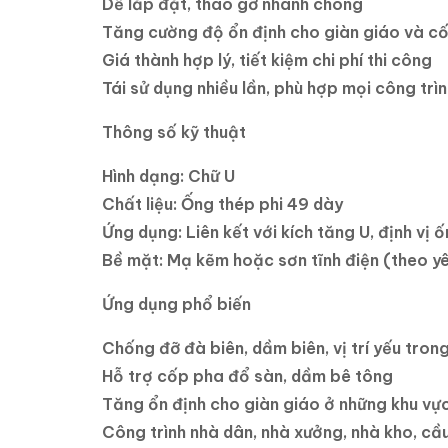
Dễ lắp đặt, tháo gỡ nhanh chóng
Tăng cường độ ổn định cho giàn giáo và cốp
Giá thành hợp lý, tiết kiệm chi phí thi công
Tái sử dụng nhiều lần, phù hợp mọi công trì
Thông số kỹ thuật
Hình dạng: Chữ U
Chất liệu: Ống thép phi 49 dày
Ứng dụng: Liên kết với kích tăng U, định vị
Bề mặt: Mạ kẽm hoặc sơn tĩnh điện (theo y
Ứng dụng phổ biến
Chống đỡ đà biên, dầm biên, vị trí yếu tron
Hỗ trợ cốp pha đổ sàn, dầm bê tông
Tăng ổn định cho giàn giáo ở những khu vự
Công trình nhà dân, nhà xưởng, nhà kho, c