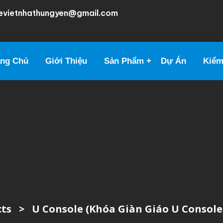
evietnhathungyen@gmail.com
ang Chủ
Giới Thiệu
Sản Phẩm
Dự Án
Kiểm
ts
>
U Console (Khóa Giàn Giáo U Console 