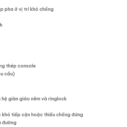
 pha ở vị trí khó chống
nh
 ống thép console
êu cầu)
g hệ giàn giáo nêm và ringlock
c khó tiếp cận hoặc thiếu chống đứng
ầu đường