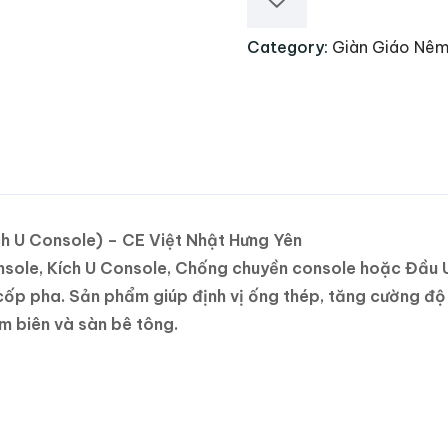
Category:
Giàn Giáo Nê
h U Console) – CE Việt Nhật Hưng Yên
nsole, Kích U Console, Chống chuyền console hoặc Đầu U
 cốp pha. Sản phẩm giúp định vị ống thép, tăng cường độ 
ầm biên và sàn bê tông.