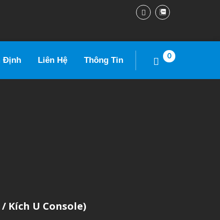
0
 Định
Liên Hệ
Thông Tin
/ Kích U Console)