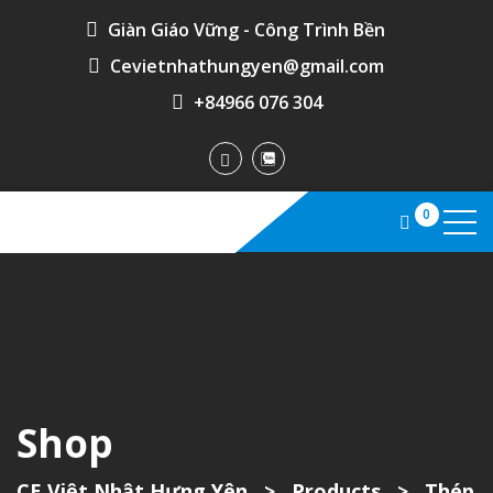
Giàn Giáo Vững - Công Trình Bền
Cevietnhathungyen@gmail.com
+84966 076 304
0
Shop
CE Việt Nhật Hưng Yên
>
Products
>
Thép